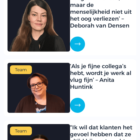
maar de
menselijkheid niet uit
het oog verliezen’ –
Deborah van Densen
‘Als je fijne collega’s
Team
hebt, wordt je werk al
vlug fijn’ – Anita
Huntink
“Ik wil dat klanten het
Team
gevoel hebben dat ze