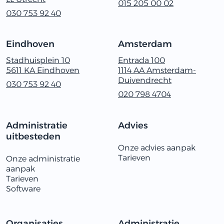
015 205 00 02
030‭ ‬753‭ ‬92‭ ‬40
Eindhoven
Amsterdam
Stadhuisplein 10
Entrada 100
5611 KA Eindhoven
1114 AA Amsterdam-
Duivendrecht
030‭ ‬753‭ ‬92‭ ‬40
020 798 4704
Administratie
Advies
uitbesteden
Onze advies aanpak
Tarieven
Onze administratie
aanpak
Tarieven
Software
Organisaties
Administratie