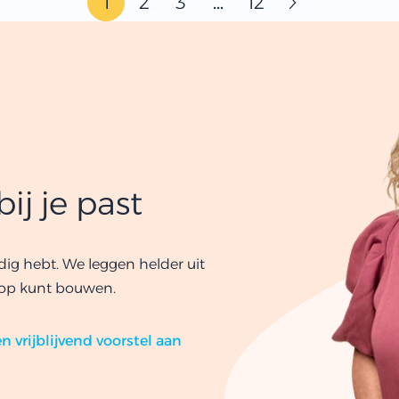
1
2
3
…
12
ij je past
dig hebt. We leggen helder uit
 op kunt bouwen.
n vrijblijvend voorstel aan