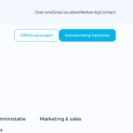
Over ons
Onze locaties
Werken bij
Contact
Offerte aanvragen
Kennismaking inplannen
dministatie
Marketing & sales
ps