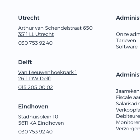
Utrecht
Administ
Arthur van Schendelstraat 650
3511 LL Utrecht
Onze admi
Tarieven
030‭ ‬753‭ ‬92‭ ‬40
Software
Delft
Van Leeuwenhoekpark 1
Administ
2611 ‬DW Delft
015 205 00 02
Jaarreke
Fiscale aa
Salarisadm
Eindhoven
Verkoopf
Debiteur
Stadhuisplein 10
Monitore
5611 KA Eindhoven
​​Verzorge
030‭ ‬753‭ ‬92‭ ‬40