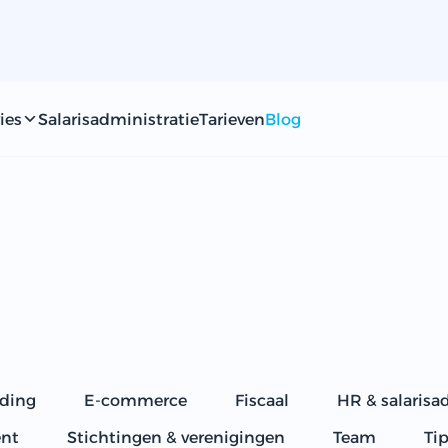
ies
Salarisadministratie
Tarieven
Blog
ding
E-commerce
Fiscaal
HR & salarisa
nt
Stichtingen & verenigingen
Team
Ti