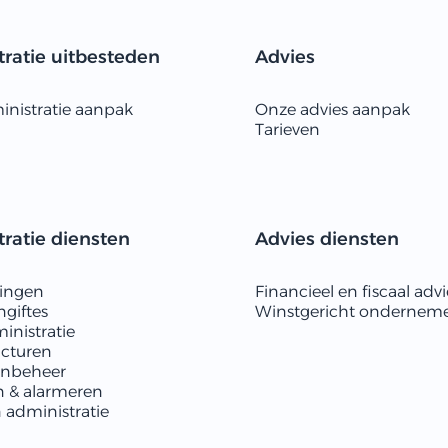
ratie uitbesteden
Advies
nistratie aanpak
Onze advies aanpak
Tarieven
ratie diensten
Advies diensten
ningen
Financieel en fiscaal advi
ngiftes
Winstgericht ondernem
inistratie
acturen
enbeheer
n & alarmeren
n administratie