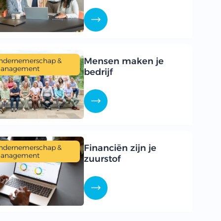
Mensen maken je
ndernemerschap &
anagement
bedrijf
Financiën zijn je
ndernemerschap &
anagement
zuurstof