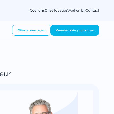
Over ons
Onze locaties
Werken bij
Contact
Offerte aanvragen
Kennismaking inplannen
eur