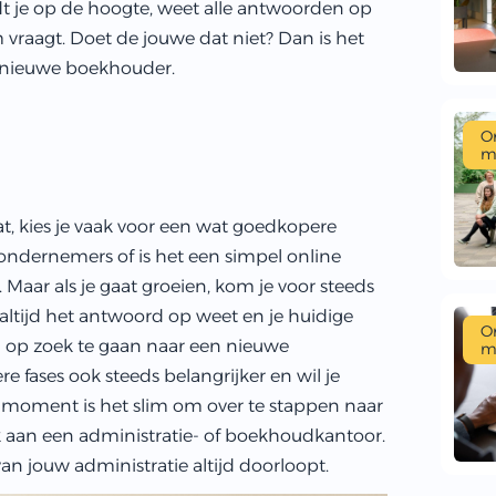
 je op de hoogte, weet alle antwoorden op
om vraagt. Doet de jouwe dat niet? Dan is het
n nieuwe boekhouder.
O
m
aat, kies je vaak voor een wat goedkopere
ig ondernemers of is het een simpel online
Maar als je gaat groeien, kom je voor steeds
 altijd het antwoord op weet en je huidige
O
m op zoek te gaan naar een nieuwe
m
e fases ook steeds belangrijker en wil je
at moment is het slim om over te stappen naar
nk aan een administratie- of boekhoudkantoor.
van jouw administratie altijd doorloopt.