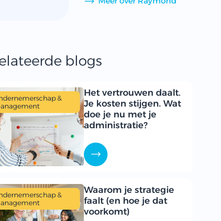
Meer over Raymond
elateerde blogs
Het vertrouwen daalt.
ndernemerschap &
Je kosten stijgen. Wat
anagement
doe je nu met je
administratie?
Waarom je strategie
ndernemerschap &
faalt (en hoe je dat
anagement
voorkomt)