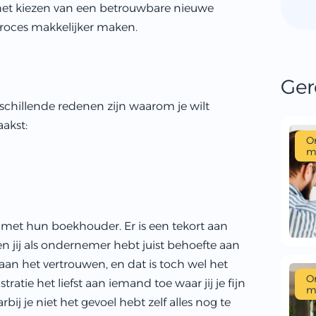
het kiezen van een betrouwbare nieuwe
roces makkelijker maken.
Ger
rschillende redenen zijn waarom je wilt
akst:
O
m
 met hun boekhouder. Er is een tekort aan
n jij als ondernemer hebt juist behoefte aan
 aan het vertrouwen, en dat is toch wel het
O
tratie het liefst aan iemand toe waar jij je fijn
m
rbij je niet het gevoel hebt zelf alles nog te