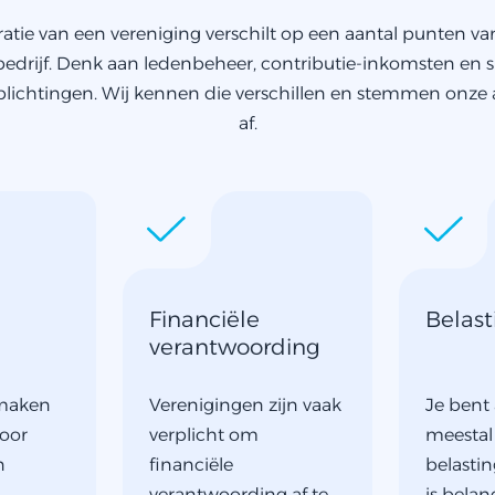
atie van een vereniging verschilt op een aantal punten va
 bedrijf. Denk aan ledenbeheer, contributie-inkomsten en s
plichtingen. Wij kennen die verschillen en stemmen onze
af.
Financiële
Belas
verantwoording
 maken
Verenigingen zijn vaak
Je bent 
voor
verplicht om
meestal 
n
financiële
belasti
verantwoording af te
is belan