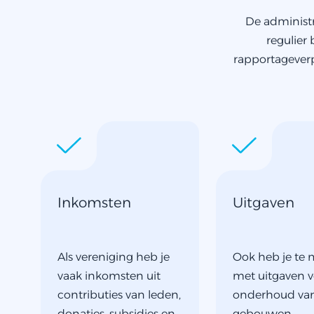
De administr
regulier
rapportagever
Inkomsten
Uitgaven
Als vereniging heb je
Ook heb je te
vaak inkomsten uit
met uitgaven 
contributies van leden,
onderhoud va
donaties, subsidies en
gebouwen,