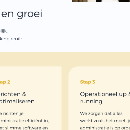
 en groei
ijk.
ing eruit:
tap 2
Stap 3
nrichten &
Operationeel up 
ptimaliseren
running
 richten je
We zorgen dat alles
ministratie efficiënt in,
werkt zoals het moet: j
t slimme software en
administratie is op orde