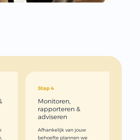
Stap 4
&
Monitoren,
rapporteren &
adviseren
e
Afhankelijk van jouw
,
behoefte plannen we