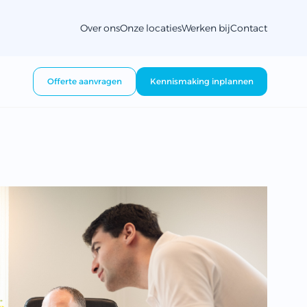
Over ons
Onze locaties
Werken bij
Contact
Offerte aanvragen
Kennismaking inplannen