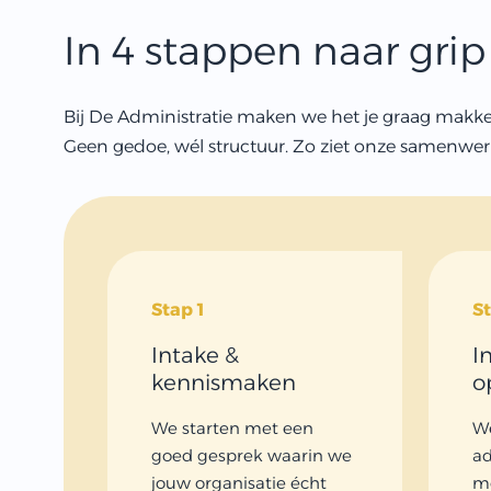
In 4 stappen naar grip
Bij De Administratie maken we het je graag makkel
Geen gedoe, wél structuur. Zo ziet onze samenwerk
Stap 1
S
Intake &
I
kennismaken
o
We starten met een
We
goed gesprek waarin we
ad
jouw organisatie écht
me