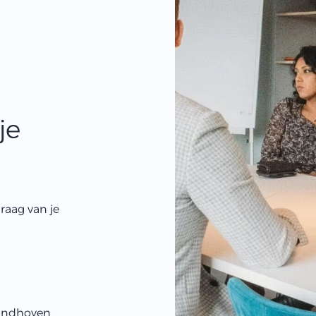
je
raag van je
indhoven