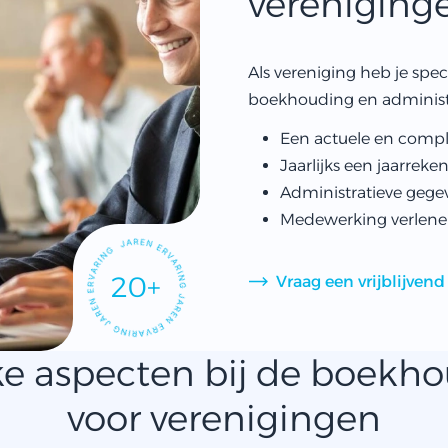
vereniging
Als vereniging heb je spe
boekhouding en administrat
Een actuele en compl
Jaarlijks een jaarrek
Administratieve gegev
Medewerking verlenen
20+
Vraag een vrijblijvend
e aspecten bij de boekh
voor verenigingen