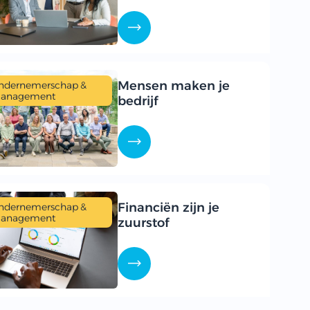
Mensen maken je
ndernemerschap &
anagement
bedrijf
Financiën zijn je
ndernemerschap &
anagement
zuurstof