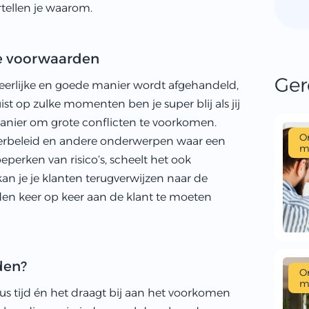
rtellen je waarom.
e voorwaarden
Ger
n eerlijke en goede manier wordt afgehandeld,
t op zulke momenten ben je super blij als jij
anier om grote conflicten te voorkomen.
O
neerbeleid en andere onderwerpen waar een
m
beperken van risico’s, scheelt het ook
an je je klanten terugverwijzen naar de
en keer op keer aan de klant te moeten
den?
O
m
 tijd én het draagt bij aan het voorkomen