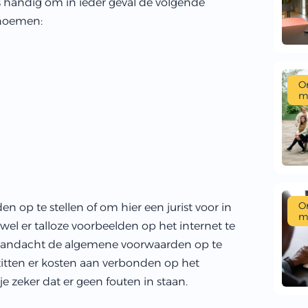
t is handig om in ieder geval de volgende
noemen:
O
m
O
 op te stellen of om hier een jurist voor in
m
el er talloze voorbeelden op het internet te
en aandacht de algemene voorwaarden op te
zitten er kosten aan verbonden op het
e zeker dat er geen fouten in staan.