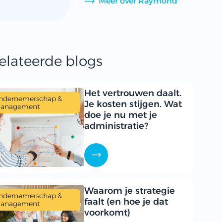
Meer over Raymond
elateerde blogs
Het vertrouwen daalt.
ndernemerschap &
Je kosten stijgen. Wat
anagement
doe je nu met je
administratie?
Waarom je strategie
ndernemerschap &
faalt (en hoe je dat
anagement
voorkomt)