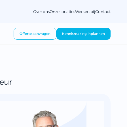
Over ons
Onze locaties
Werken bij
Contact
Offerte aanvragen
Kennismaking inplannen
eur