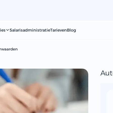
ies
Salarisadministratie
Tarieven
Blog
orwaarden
Aut