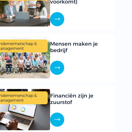
voorkomt)
Mensen maken je
ndernemerschap &
anagement
bedrijf
Financiën zijn je
ndernemerschap &
anagement
zuurstof