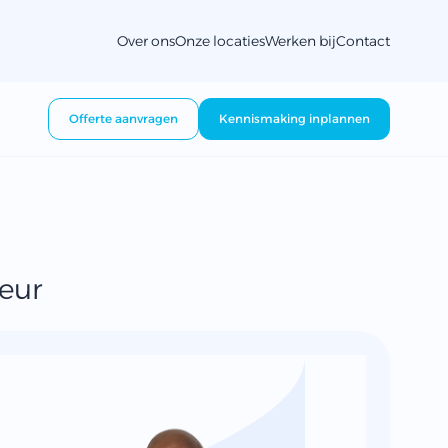
Over ons
Onze locaties
Werken bij
Contact
Offerte aanvragen
Kennismaking inplannen
eur