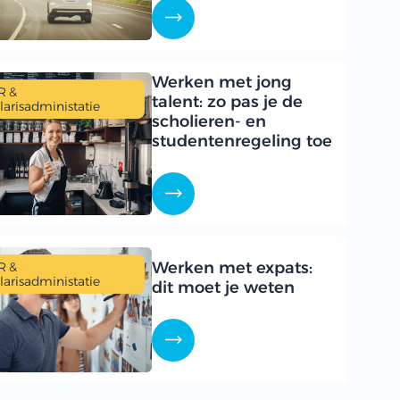
Werken met jong
R &
talent: zo pas je de
larisadministatie
scholieren- en
studentenregeling toe
Werken met expats:
R &
larisadministatie
dit moet je weten