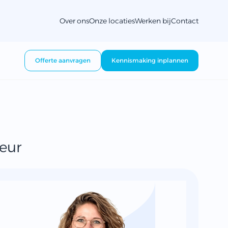
Over ons
Onze locaties
Werken bij
Contact
Offerte aanvragen
Kennismaking inplannen
eur