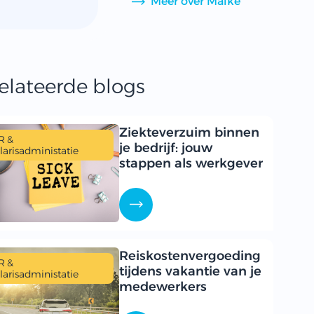
Meer over Maike
elateerde blogs
Ziekteverzuim binnen
R &
je bedrijf: jouw
larisadministatie
stappen als werkgever
Reiskostenvergoeding
R &
tijdens vakantie van je
larisadministatie
medewerkers