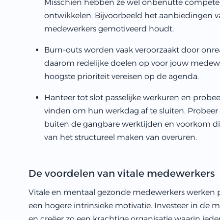
Misschien hebben ze wel onbenutte competent
ontwikkelen. Bijvoorbeeld het aanbiedingen v
medewerkers gemotiveerd houdt.
Burn-outs worden vaak veroorzaakt door onreali
daarom redelijke doelen op voor jouw medewer
hoogste prioriteit vereisen op de agenda.
Hanteer tot slot passelijke werkuren en probe
vinden om hun werkdag af te sluiten. Probeer
buiten de gangbare werktijden en voorkom dit.
van het structureel maken van overuren.
De voordelen van vitale medewerkers
Vitale en mentaal gezonde medewerkers werken pr
een hogere intrinsieke motivatie. Investeer in d
en creëer zo een krachtige organisatie waarin ieder