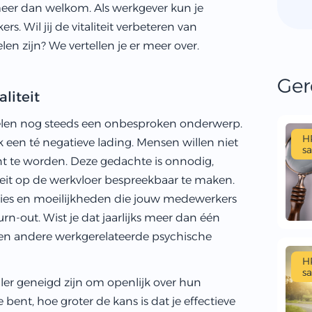
meer dan welkom. Als werkgever kun je
s. Wil jij de vitaliteit verbeteren van
 zijn? We vertellen je er meer over.
Ger
liteit
elen nog steeds een onbesproken onderwerp.
H
een té negatieve lading. Mensen willen niet
sa
t te worden. Deze gedachte is onnodig,
liteit op de werkvloer bespreekbaar te maken.
aties en moeilijkheden die jouw medewerkers
rn-out. Wist je dat jaarlijks meer dan één
 en andere werkgerelateerde psychische
H
sa
er geneigd zijn om openlijk over hun
bent, hoe groter de kans is dat je effectieve