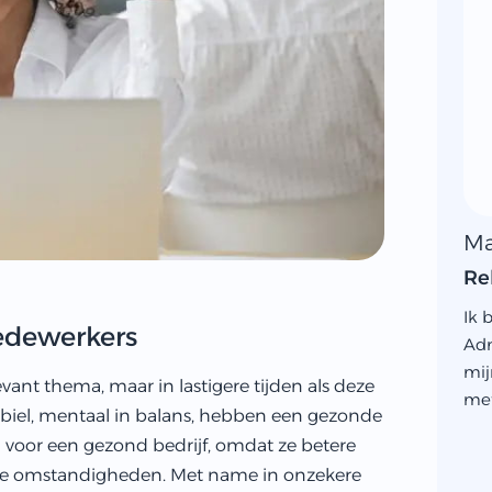
Ma
Re
Ik 
medewerkers
Adm
mij
evant thema, maar in lastigere tijden als deze
met
abiel, mentaal in balans, hebben een gezonde
ieel voor een gezond bedrijf, omdat ze betere
nde omstandigheden. Met name in onzekere