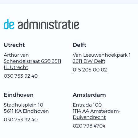
Utrecht
Delft
Arthur van
Van Leeuwenhoekpark 1
Schendelstraat 650 3511
2611 ‬DW Delft
LL Utrecht
015 205 00 02
030‭ ‬753‭ ‬92‭ ‬40
Eindhoven
Amsterdam
Stadhuisplein 10
Entrada 100
5611 KA Eindhoven
1114 AA Amsterdam-
Duivendrecht
030‭ ‬753‭ ‬92‭ ‬40
020 798 4704