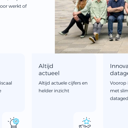
toor werkt of
Altijd
Innova
actueel
datag
iscaal
Altijd actuele cijfers en
Voorop 
e
helder inzicht
met sli
dataged