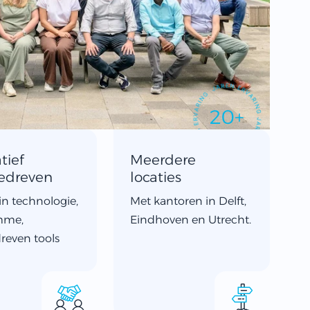
20+
tief
Meerdere
edreven
locaties
in technologie,
Met kantoren in Delft,
mme,
Eindhoven en Utrecht.
reven tools