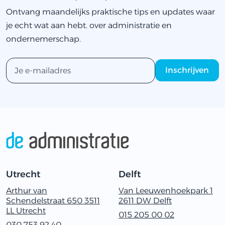
Ontvang maandelijks praktische tips en updates waar
je echt wat aan hebt. over administratie en
ondernemerschap.
Utrecht
Delft
Arthur van
Van Leeuwenhoekpark 1
Schendelstraat 650 3511
2611 ‬DW Delft
LL Utrecht
015 205 00 02
030‭ ‬753‭ ‬92‭ ‬40