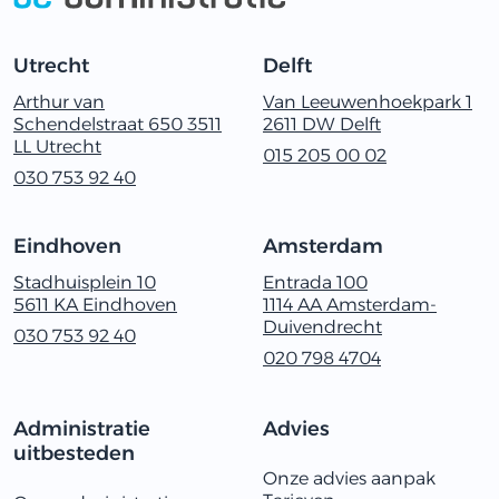
Utrecht
Delft
Arthur van
Van Leeuwenhoekpark 1
Schendelstraat 650 3511
2611 ‬DW Delft
LL Utrecht
015 205 00 02
030‭ ‬753‭ ‬92‭ ‬40
Eindhoven
Amsterdam
Stadhuisplein 10
Entrada 100
5611 KA Eindhoven
1114 AA Amsterdam-
Duivendrecht
030‭ ‬753‭ ‬92‭ ‬40
020 798 4704
Administratie
Advies
uitbesteden
Onze advies aanpak