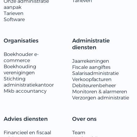
Tarieven
Onze administratie
aanpak
Tarieven
Software
Organisaties
Administratie
diensten
Boekhouder e-
commerce
Jaarrekeningen
Boekhouding
Fiscale aangiftes
verenigingen
Salarisadministratie
Stichting
Verkoopfacturen
administratiekantoor
Debiteurenbeheer
Mkb accountancy
Monitoren & alarmeren
​​Verzorgen administratie
Advies diensten
Over ons
Financieel en fiscaal
Team