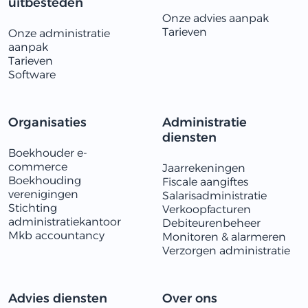
uitbesteden
Onze advies aanpak
Tarieven
Onze administratie
aanpak
Tarieven
Software
Organisaties
Administratie
diensten
Boekhouder e-
commerce
Jaarrekeningen
Boekhouding
Fiscale aangiftes
verenigingen
Salarisadministratie
Stichting
Verkoopfacturen
administratiekantoor
Debiteurenbeheer
Mkb accountancy
Monitoren & alarmeren
​​Verzorgen administratie
Advies diensten
Over ons