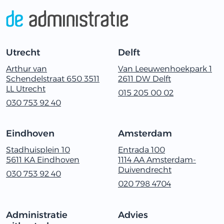
Utrecht
Delft
Arthur van
Van Leeuwenhoekpark 1
Schendelstraat 650 3511
2611 ‬DW Delft
LL Utrecht
015 205 00 02
030‭ ‬753‭ ‬92‭ ‬40
Eindhoven
Amsterdam
Stadhuisplein 10
Entrada 100
5611 KA Eindhoven
1114 AA Amsterdam-
Duivendrecht
030‭ ‬753‭ ‬92‭ ‬40
020 798 4704
Administratie
Advies